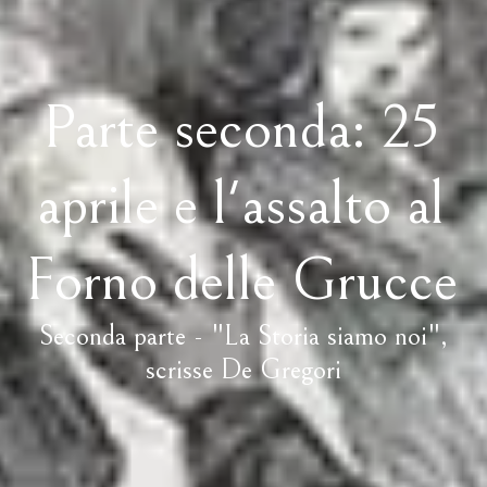
Parte seconda: 25
aprile e l'assalto al
Forno delle Grucce
Seconda parte - "La Storia siamo noi",
scrisse De Gregori