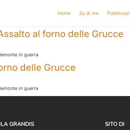
Home
Su di me
Pubblicazi
Assalto al forno delle Grucce
Piemonte in guerra
forno delle Grucce
Piemonte in guerra
LA GRANDIS
SITO DI