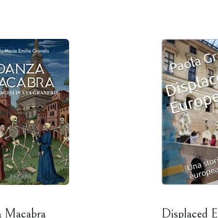
a Macabra
Displaced 