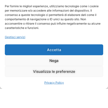
COS’HO VISTO
Per fornire le migliori esperienze, utilizziamo tecnologie come i cookie
per memorizzare e/o accedere alle informazioni del dispositivo. Il
Sto andando giù di opere teatrali e di film leggeri.
consenso a queste tecnologie ci permetterà di elaborare dati come il
Possibilmente non stupidi, ma leggeri: mi bastano i
comportamento di navigazione o ID unici su questo sito. Non
quotidiani tormenti personali, in questo periodo della
acconsentire o ritirare il consenso può influire negativamente su alcune
caratteristiche e funzioni.
vita.
Gestisci servizi
Così vi segnalo
Cabaret
, il musical di Arturo Brachetti.
Quando nella prossima stagione ci saranno le repliche,
Accetta
non perdetevele.
Nega
Si è rivelato un’opera corale splendida a tutti i livelli:
canto, ballo, recitazione, costumi. Bravissimi tutti e
Visualizza le preferenze
applausi che non finivano più.
DAL MIO MONDO
Privacy Policy
Ecco, la prima risposta che mi viene dal cuore è:
ospedali.
Ma non va bene, ovviamente, e quindi vi parlerò del