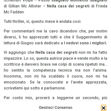
Schembri Volpe –
Posto sbagliato Momento Sbagliato
di Gillian Mc Allister –
Nella casa dei segreti
di Frieda
Mc Fadden.
Tutti thriller, sì, questo mese è andata così.
Per commentarli me la cavo dicendovi che, per motivi
diversi, li ho apprezzati tutti e che il Suggerimento di
lettura di Giugno sarà dedicato a
I vedovi sono i migliori.
Vi aggiungo che
Nella casa dei segreti
non mi ha fatto
impazzire. Lo so, questa autrice piace e vende molto e la
scrittrice è davvero brava nei colpi di scena ripetuti ma…
ho sentito la competenza tecnica ma non l’anima.
Insomma, non mi ha scaldato il cuore, non mi ha
emozionato. Se la conoscete e l’avete apprezzata,
scrivetemi qui sotto e parliamone.
Per conto mio, proverò a leggerne un secondo, più
avanti.
Gestisci Consenso