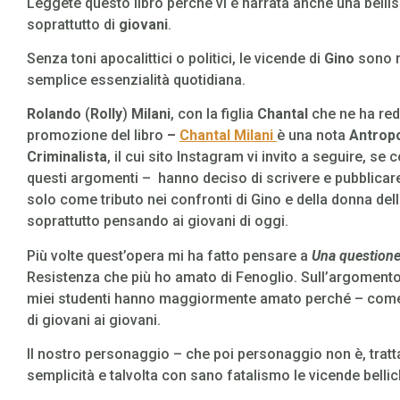
Leggete questo libro perché vi è narrata anche una bell
soprattutto di
giovani
.
Senza toni apocalittici o politici, le vicende di
Gino
sono ra
semplice essenzialità quotidiana.
Rolando
(
Rolly
)
Milani
, con la figlia
Chantal
che ne ha red
promozione del libro
–
Chantal Milani
è una nota
Antrop
Criminalista
, il cui sito Instagram vi invito a seguire, s
questi argomenti – hanno deciso di scrivere e pubblica
solo come tributo nei confronti di Gino e della donna dell
soprattutto pensando ai giovani di oggi.
Più volte quest’opera mi ha fatto pensare a
Una questione
Resistenza che più ho amato di Fenoglio. Sull’argomento
miei studenti hanno maggiormente amato perché – co
di giovani ai giovani.
Il nostro personaggio – che poi personaggio non è, trat
semplicità e talvolta con sano fatalismo le vicende belli