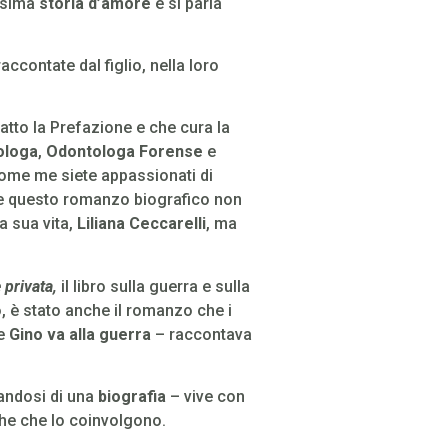
issima
storia d’amore
e si parla
ccontate dal figlio, nella loro
atto la Prefazione e che cura la
ologa
,
Odontologa Forense
e
e come me siete appassionati di
re questo romanzo biografico non
a sua vita,
Liliana Ceccarelli
, ma
 privata,
il libro sulla guerra e sulla
, è stato anche il romanzo che i
me
Gino va alla guerra
– raccontava
tandosi di una
biografia
– vive con
che che lo coinvolgono.