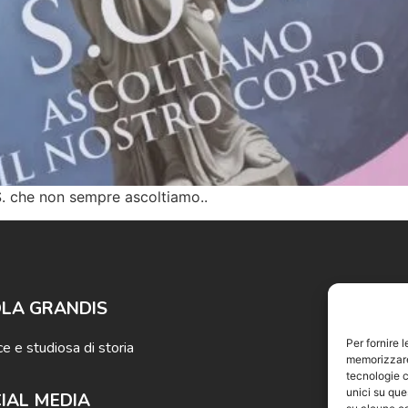
O.S. che non sempre ascoltiamo..
LA GRANDIS
SITO DI
Per fornire 
ce e studiosa di storia
Davide Filip
memorizzare 
tecnologie c
unici su que
IAL MEDIA
Privacy Pol