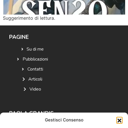
Suggerimento di lettura.
PAGINE
Su di me
Pubblicazioni
Contatti
Articoli
Video
PAOLA GRANDIS
Gestisci Consenso
Autrice e studiosa di storia