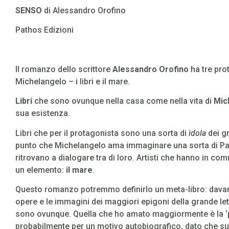
SENSO
di Alessandro Orofino
Pathos Edizioni
Il romanzo dello scrittore
Alessandro Orofino
ha tre pro
Michelangelo – i libri e il mare.
Libri
che sono ovunque nella casa come nella vita di
Mic
sua esistenza.
Libri che per il protagonista sono una sorta di
ìdola
dei gr
punto che Michelangelo ama immaginare una sorta di Panth
ritrovano a dialogare tra di loro. Artisti che hanno in co
un elemento:
il mare
.
Questo romanzo potremmo definirlo un meta-libro: davant
opere e le immagini dei maggiori epigoni della grande lett
sono ovunque. Quella che ho amato maggiormente è la 
probabilmente per un motivo autobiografico, dato che s