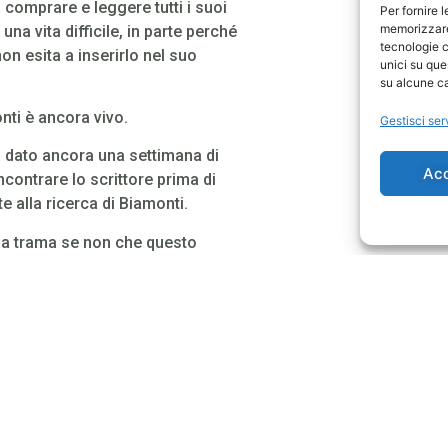
 comprare e leggere tutti i suoi
Per fornire 
memorizzare 
una vita difficile, in parte perché
tecnologie c
on esita a inserirlo nel suo
unici su que
su alcune ca
onti è ancora vivo.
Gestisci ser
 dato ancora una settimana di
Ac
contrare lo scrittore prima di
e alla ricerca di Biamonti.
lla trama se non che questo
he a un certo punto compare l’unico
e salvezza
.
a, talvolta poetica e onirica al
per la struttura, la costruzione