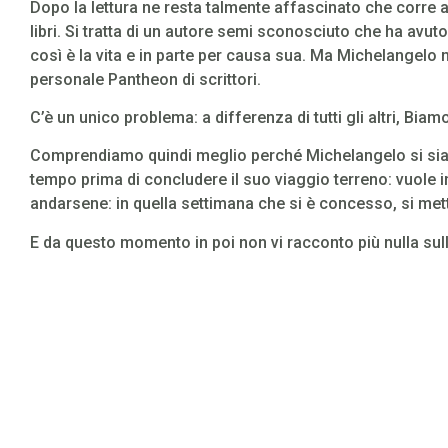
Dopo la lettura ne resta talmente affascinato che corre a
libri. Si tratta di un autore semi sconosciuto che ha avuto 
così è la vita e in parte per causa sua. Ma Michelangelo n
personale Pantheon di scrittori.
C’è un unico problema: a differenza di tutti gli altri, Biam
Comprendiamo quindi meglio perché Michelangelo si sia
tempo prima di concludere il suo viaggio terreno: vuole in
andarsene: in quella settimana che si è concesso, si mett
E da questo momento in poi non vi racconto più nulla su
viaggio di ricerca diventa anche un viaggio interiore e c
personaggio femminile:
Beatrice
, ovvero
colei che offr
Leggete il libro e scoprite cosa accade. Ne vale la pena!
Anche per la scrittura di Alessandro Orofino: intensa, colt
punto da diventare quasi esoterica.
Leggete questo romanzo se siete degli autori esordienti, 