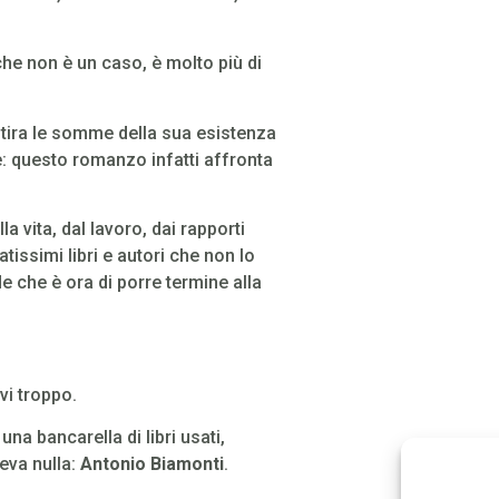
che non è un caso, è molto più di
 tira le somme della sua esistenza
e: questo romanzo infatti affronta
la vita, dal lavoro, dai rapporti
issimi libri e autori che non lo
e che è ora di porre termine alla
vi troppo.
na bancarella di libri usati,
peva nulla:
Antonio Biamonti
.